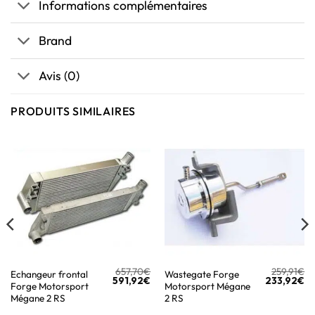
Informations complémentaires
Brand
Avis (0)
PRODUITS SIMILAIRES
657,70
€
259,91
€
Echangeur frontal
Wastegate Forge
591,92
€
233,92
€
Forge Motorsport
Motorsport Mégane
Mégane 2 RS
2 RS