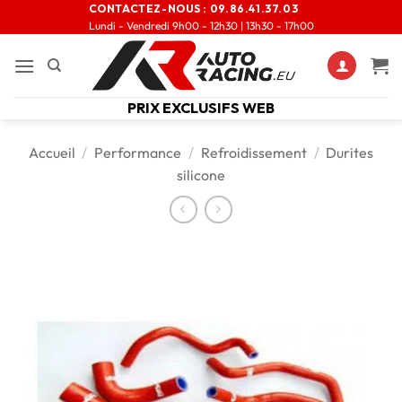
CONTACTEZ-NOUS :
09.86.41.37.03
Lundi - Vendredi 9h00 - 12h30 | 13h30 - 17h00
PRIX EXCLUSIFS WEB
Accueil
/
Performance
/
Refroidissement
/
Durites
silicone