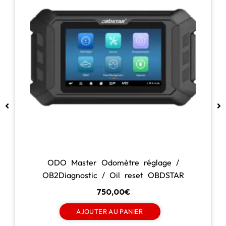
Inlet turbo en carbone – EVENTURI –
Toyota Yaris GR Ph2 1.6 304cv
769,20
€
CHOIX DES OPTIONS