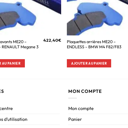
422,40
€
 avants ME20 –
Plaquettes arrières ME20 –
– RENAULT Megane 3
ENDLESS – BMW M4 F82/F83
 AU PANIER
AJOUTER AU PANIER
ES
MON COMPTE
 centre
Mon compte
s d’utilisation
Panier