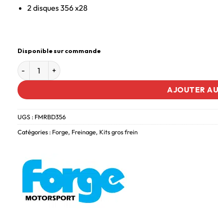
2 disques 356 x28
Disponible sur commande
AJOUTER AU
UGS :
FMRBD356
Catégories :
Forge
,
Freinage
,
Kits gros frein