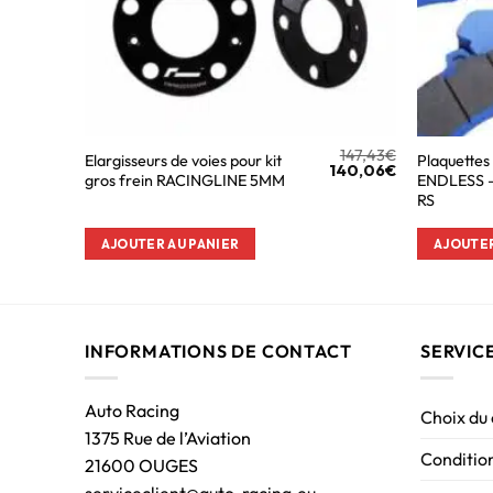
147,43
€
Elargisseurs de voies pour kit
Plaquettes
140,06
€
gros frein RACINGLINE 5MM
ENDLESS 
RS
AJOUTER AU PANIER
AJOUTER
INFORMATIONS DE CONTACT
SERVIC
Auto Racing
Choix du
1375 Rue de l’Aviation
Condition
21600 OUGES