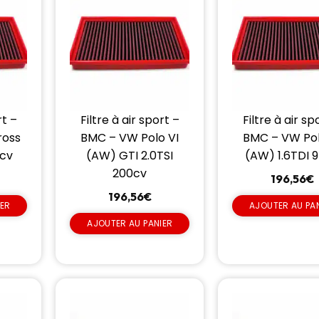
rt –
Filtre à air sport –
Filtre à air sp
ross
BMC – VW Polo VI
BMC – VW Pol
5cv
(AW) GTI 2.0TSI
(AW) 1.6TDI 
200cv
196,56
€
196,56
€
IER
AJOUTER AU PA
AJOUTER AU PANIER