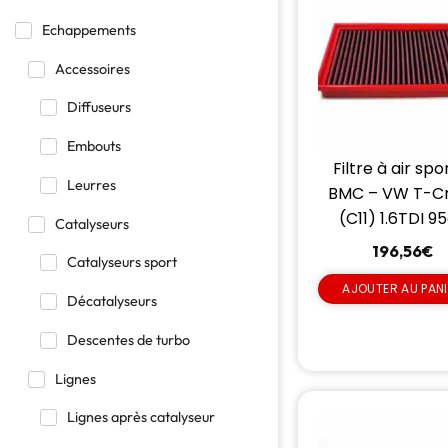
Echappements
Accessoires
Diffuseurs
Embouts
Filtre à air spo
Leurres
BMC – VW T-C
(C11) 1.6TDI 9
Catalyseurs
196,56
€
Catalyseurs sport
AJOUTER AU PAN
Décatalyseurs
Descentes de turbo
Lignes
Lignes après catalyseur