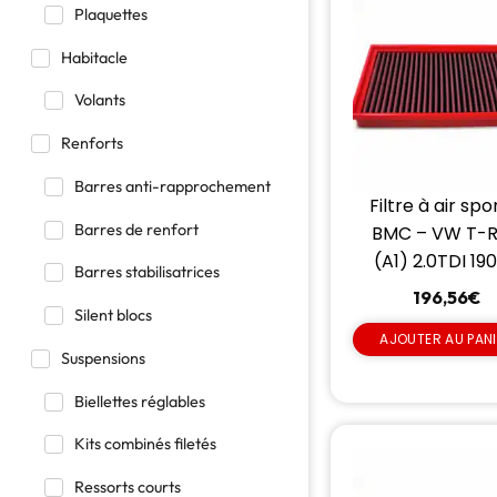
Plaquettes
Habitacle
Volants
Renforts
Barres anti-rapprochement
Filtre à air spo
Barres de renfort
BMC – VW T-
(A1) 2.0TDI 19
Barres stabilisatrices
196,56
€
Silent blocs
AJOUTER AU PAN
Suspensions
Biellettes réglables
Kits combinés filetés
Ressorts courts