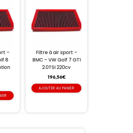
ort –
Filtre à air sport –
lf 8
BMC – VW Golf 7 GTI
otion
2.0TSI 220cv
196,56
€
AJOUTER AU PANIER
NIER