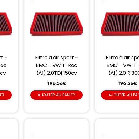
rt –
Filtre à air sport –
Filtre à air sp
Roc
BMC – VW T-Roc
BMC – VW T
0cv
(A1) 2.0TDI 150cv
(A1) 2.0 R 3
196,56
€
196,56
€
IER
AJOUTER AU PANIER
AJOUTER AU PA