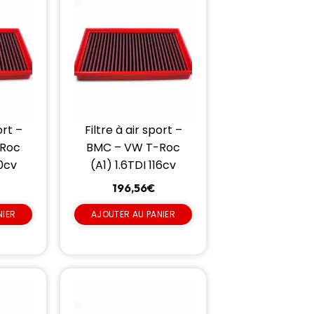
ort –
Filtre à air sport –
-Roc
BMC – VW T-Roc
00cv
(A1) 1.6TDI 116cv
196,56
€
NIER
AJOUTER AU PANIER