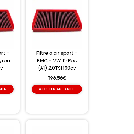
ort –
Filtre à air sport –
yron
BMC – VW T-Roc
cv
(A1) 2.0TSI 190cv
196,56
€
NIER
AJOUTER AU PANIER