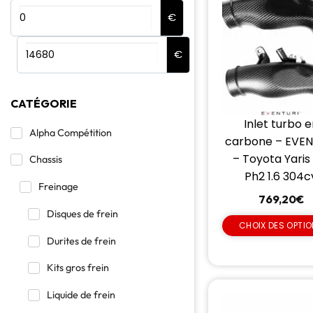
€
€
CATÉGORIE
Inlet turbo 
Alpha Compétition
carbone – EVEN
– Toyota Yaris
Chassis
Ph2 1.6 304c
Freinage
769,20
€
Disques de frein
CHOIX DES OPTI
Durites de frein
Kits gros frein
Liquide de frein