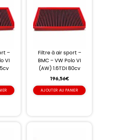
ort –
Filtre à air sport –
o VI
BMC – VW Polo VI
95cv
(AW) 1.6TDI 80cv
196,56
€
NIER
AJOUTER AU PANIER