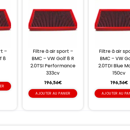
rt –
Filtre à air sport –
Filtre à air sp
f 8
BMC – VW Golf 8 R
BMC – VW Go
v
2.0TSI Performance
2.0TDI Blue M
333cv
150cv
196,56
€
196,56
€
IER
AJOUTER AU PANIER
AJOUTER AU PA