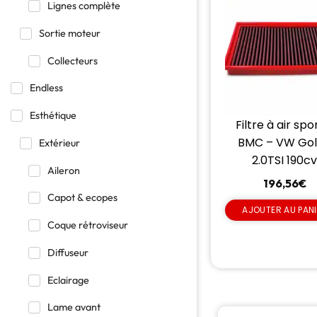
Lignes complète
Sortie moteur
Collecteurs
Endless
Esthétique
Filtre à air spo
BMC – VW Gol
Extérieur
2.0TSI 190c
Aileron
196,56
€
Capot & ecopes
AJOUTER AU PAN
Coque rétroviseur
Diffuseur
Eclairage
Lame avant