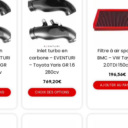
en
Inlet turbo en
Filtre à air sp
TURI
carbone – EVENTURI
BMC – VW Ta
 GR
– Toyota Yaris GR 1.6
2.0TDI 150
v
280cv
196,56
€
769,20
€
AJOUTER AU PA
ONS
CHOIX DES OPTIONS