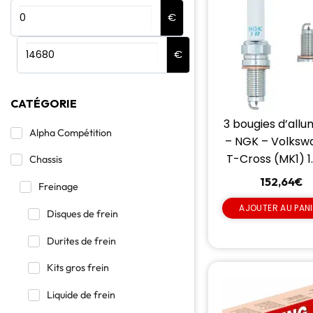
€
€
CATÉGORIE
3 bougies d’all
Alpha Compétition
– NGK – Volksw
T-Cross (MK1) 1
Chassis
152,64
€
Freinage
AJOUTER AU PAN
Disques de frein
Durites de frein
Kits gros frein
Liquide de frein