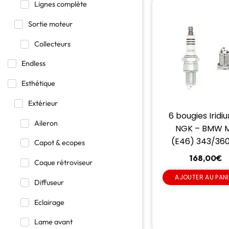
Lignes complète
Sortie moteur
Collecteurs
Endless
Esthétique
Extérieur
6 bougies Iridi
Aileron
NGK – BMW 
(E46) 343/36
Capot & ecopes
168,00
€
Coque rétroviseur
AJOUTER AU PAN
Diffuseur
Eclairage
Lame avant