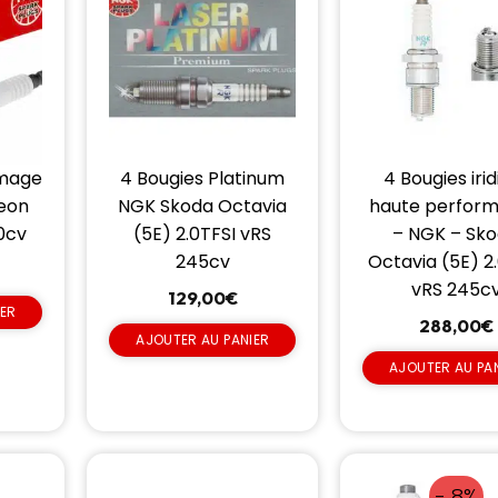
umage
4 Bougies Platinum
4 Bougies iri
Leon
NGK Skoda Octavia
haute perfor
0cv
(5E) 2.0TFSI vRS
– NGK – Sk
245cv
Octavia (5E) 2
vRS 245c
129,00
€
IER
288,00
€
AJOUTER AU PANIER
AJOUTER AU PA
- 8%