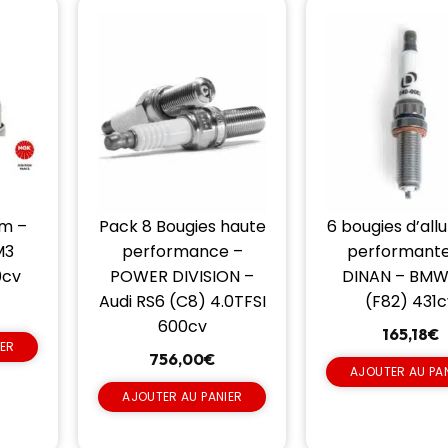
um –
Pack 8 Bougies haute
6 bougies d’al
M3
performance –
performante
0cv
POWER DIVISION –
DINAN – BM
Audi RS6 (C8) 4.0TFSI
(F82) 431c
600cv
165,18
€
IER
756,00
€
AJOUTER AU PA
AJOUTER AU PANIER