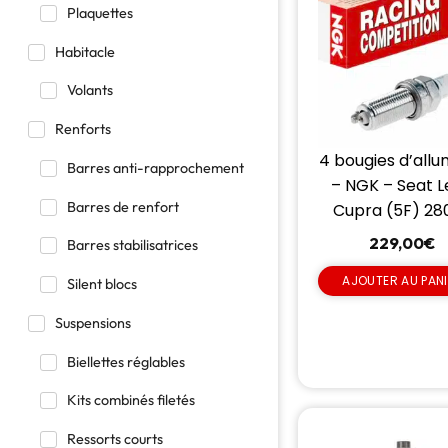
Plaquettes
Habitacle
Volants
Renforts
4 bougies d’all
Barres anti-rapprochement
– NGK – Seat 
Barres de renfort
Cupra (5F) 28
229,00
€
Barres stabilisatrices
AJOUTER AU PAN
Silent blocs
Suspensions
Biellettes réglables
Kits combinés filetés
Ressorts courts