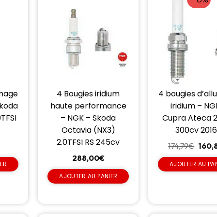
umage
4 Bougies iridium
4 bougies d’al
Skoda
haute performance
iridium – NG
0TFSI
– NGK – Skoda
Cupra Ateca 2
Octavia (NX3)
300cv 201
2.0TFSI RS 245cv
174,79
€
160,
288,00
€
IER
AJOUTER AU PA
AJOUTER AU PANIER