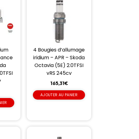
dium
4 Bougies d’allumage
mance
iridium – APR – Skoda
oda
Octavia (5E) 2.0TFSI
.0TFSI
vRS 245cv
v
165,31
€
AJOUTER AU PANIER
NIER