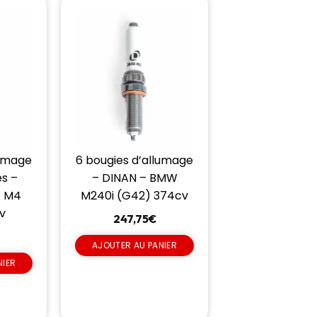
lumage
6 bougies d’allumage
s –
– DINAN – BMW
W M4
M240i (G42) 374cv
v
247,75
€
AJOUTER AU PANIER
NIER