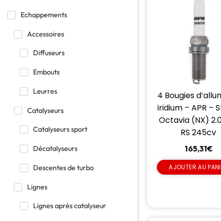
Echappements
Accessoires
Diffuseurs
Embouts
Leurres
4 Bougies d’all
iridium – APR – 
Catalyseurs
Octavia (NX) 2.
Catalyseurs sport
RS 245cv
165,31
€
Décatalyseurs
AJOUTER AU PAN
Descentes de turbo
Lignes
Lignes après catalyseur