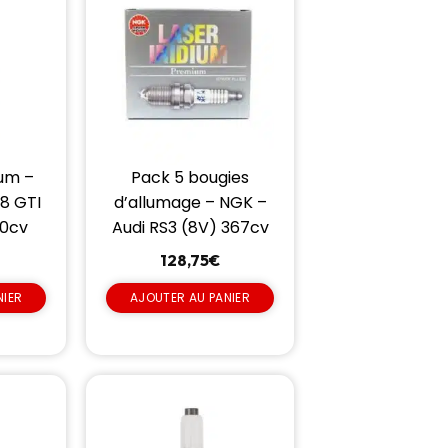
ium –
Pack 5 bougies
8 GTI
d’allumage – NGK –
00cv
Audi RS3 (8V) 367cv
128,75
€
NIER
AJOUTER AU PANIER