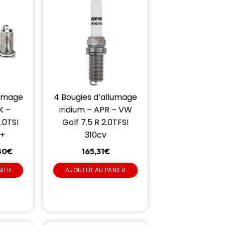
lumage
4 Bougies d’allumage
K –
iridium – APR – VW
.0TSI
Golf 7.5 R 2.0TFSI
6+
310cv
80
€
165,31
€
NIER
AJOUTER AU PANIER