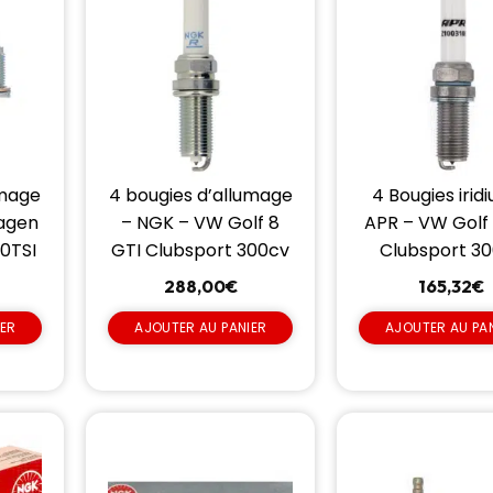
umage
4 bougies d’allumage
4 Bougies irid
agen
– NGK – VW Golf 8
APR – VW Golf 
.0TSI
GTI Clubsport 300cv
Clubsport 3
288,00
€
165,32
€
IER
AJOUTER AU PANIER
AJOUTER AU PA