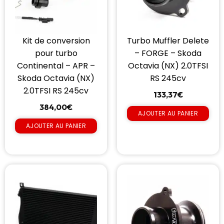
Kit de conversion
Turbo Muffler Delete
pour turbo
– FORGE – Skoda
Continental – APR –
Octavia (NX) 2.0TFSI
Skoda Octavia (NX)
RS 245cv
2.0TFSI RS 245cv
133,37
€
384,00
€
AJOUTER AU PANIER
AJOUTER AU PANIER