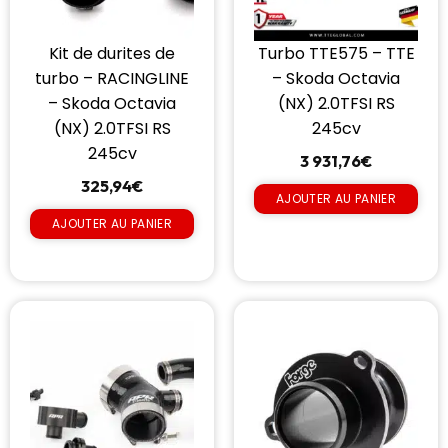
Kit de durites de
Turbo TTE575 – TTE
turbo – RACINGLINE
– Skoda Octavia
– Skoda Octavia
(NX) 2.0TFSI RS
(NX) 2.0TFSI RS
245cv
245cv
3 931,76
€
325,94
€
AJOUTER AU PANIER
AJOUTER AU PANIER