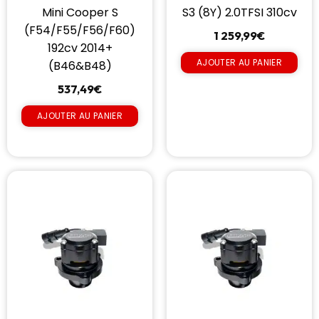
Mini Cooper S
S3 (8Y) 2.0TFSI 310cv
(F54/F55/F56/F60)
1 259,99
€
192cv 2014+
AJOUTER AU PANIER
(B46&B48)
537,49
€
AJOUTER AU PANIER