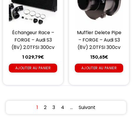
Échangeur Race –
Muffler Delete Pipe
FORGE – Audi S3
– FORGE – Audi S3
(8V) 2.0TFSI 300cv
(8V) 2.0TFSI 300cv
1 029,79
€
150,65
€
AJOUTER AU PANIER
AJOUTER AU PANIER
1
2
3
4
…
Suivant