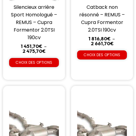
Silencieux arrière
Catback non
Sport Homologué –
résonné – REMUS –
REMUS – Cupra
Cupra Formentor
Formentor 2.0TSI
2.0TSI 190cv
190cv
1 816,80
€
–
2 661,70
€
1 451,70
€
–
2 475,70
€
CHOIX DES OPTIONS
CHOIX DES OPTIONS