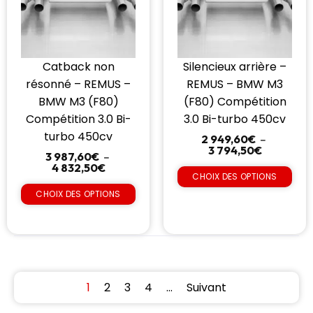
Catback non
Silencieux arrière –
résonné – REMUS –
REMUS – BMW M3
BMW M3 (F80)
(F80) Compétition
Compétition 3.0 Bi-
3.0 Bi-turbo 450cv
turbo 450cv
2 949,60
€
–
3 794,50
€
3 987,60
€
–
4 832,50
€
CHOIX DES OPTIONS
CHOIX DES OPTIONS
1
2
3
4
…
Suivant