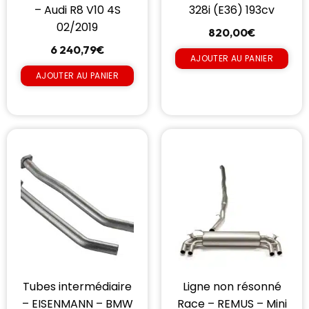
– Audi R8 V10 4S
328i (E36) 193cv
02/2019
820,00
€
6 240,79
€
AJOUTER AU PANIER
AJOUTER AU PANIER
Tubes intermédiaire
Ligne non résonné
– EISENMANN – BMW
Race – REMUS – Mini