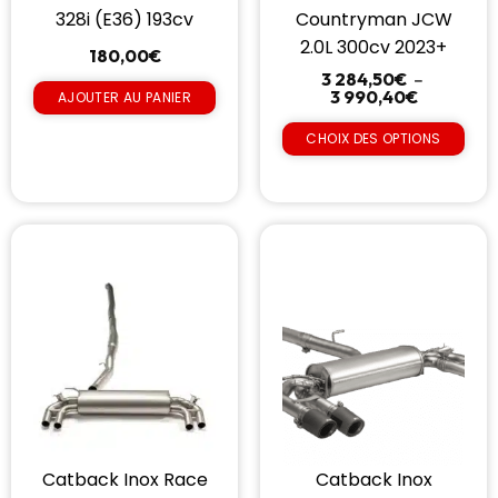
328i (E36) 193cv
Countryman JCW
2.0L 300cv 2023+
180,00
€
3 284,50
€
–
3 990,40
€
AJOUTER AU PANIER
CHOIX DES OPTIONS
Catback Inox Race
Catback Inox