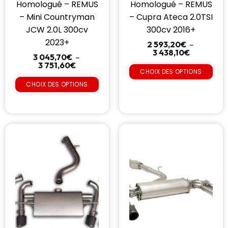
Homologué – REMUS
Homologué – REMUS
– Mini Countryman
– Cupra Ateca 2.0TSI
JCW 2.0L 300cv
300cv 2016+
2023+
2 593,20
€
–
3 438,10
€
3 045,70
€
–
3 751,60
€
CHOIX DES OPTIONS
CHOIX DES OPTIONS