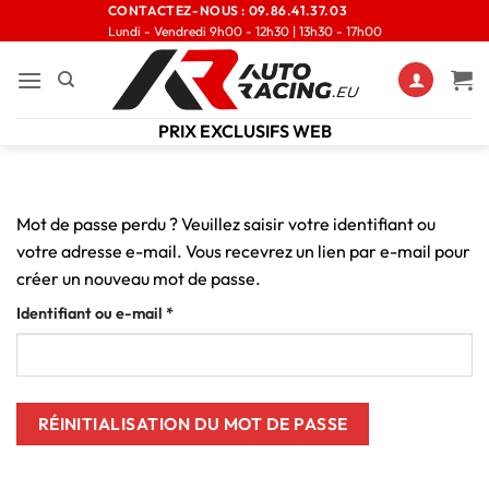
Passer
CONTACTEZ-NOUS :
09.86.41.37.03
Lundi - Vendredi 9h00 - 12h30 | 13h30 - 17h00
au
contenu
PRIX EXCLUSIFS WEB
Mot de passe perdu ? Veuillez saisir votre identifiant ou
votre adresse e-mail. Vous recevrez un lien par e-mail pour
créer un nouveau mot de passe.
Obligatoire
Identifiant ou e-mail
*
RÉINITIALISATION DU MOT DE PASSE