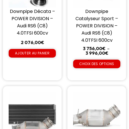
Downpipe Décata –
Downpipe
POWER DIVISION –
Catalyseur Sport –
Audi RS6 (C8)
POWER DIVISION –
4.0TFSI 600cv
Audi RS6 (C8)
4.0TFSI 600cv
2 076,00
€
3 756,00
€
–
3 996,00
€
AJOUTER AU PANIER
CHOIX DES OPTIONS