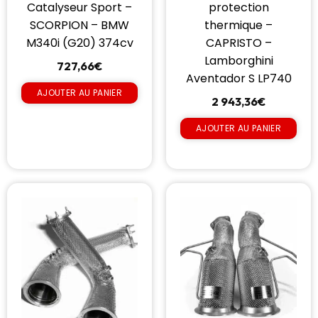
Catalyseur Sport –
protection
SCORPION – BMW
thermique –
M340i (G20) 374cv
CAPRISTO –
Lamborghini
727,66
€
Aventador S LP740
AJOUTER AU PANIER
2 943,36
€
AJOUTER AU PANIER