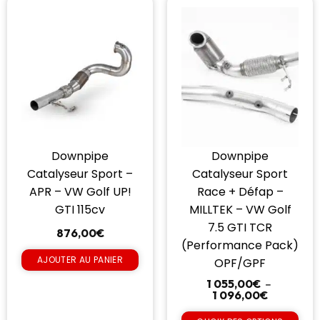
Downpipe
Downpipe
Catalyseur Sport –
Catalyseur Sport
APR – VW Golf UP!
Race + Défap –
GTI 115cv
MILLTEK – VW Golf
7.5 GTI TCR
876,00
€
(Performance Pack)
AJOUTER AU PANIER
OPF/GPF
1 055,00
€
–
1 096,00
€