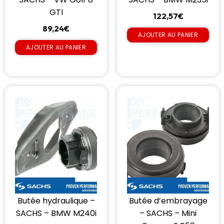
GTI
122,57
€
89,24
€
AJOUTER AU PANIER
AJOUTER AU PANIER
Butée hydraulique –
Butée d’embrayage
SACHS – BMW M240i
– SACHS – Mini