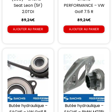
Seat Leon (5F)
PERFORMANCE – VW
2.0TDI
Golf 7.5 R
89,24
€
89,24
€
AJOUTER AU PANIER
AJOUTER AU PANIER
Butée hydraulique –
Butée hydraulique –
SACHS – VW Golf 8
SACHS – BMW M235i