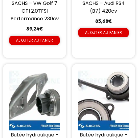
SACHS – VW Golf 7
SACHS – Audi RS4
GTI 2.0TFSI
(B7) 420cv
Performance 230cv
85,68
€
89,24
€
AJOUTER AU PANIER
AJOUTER AU PANIER
Butée hydraulique –
Butée hydraulique –