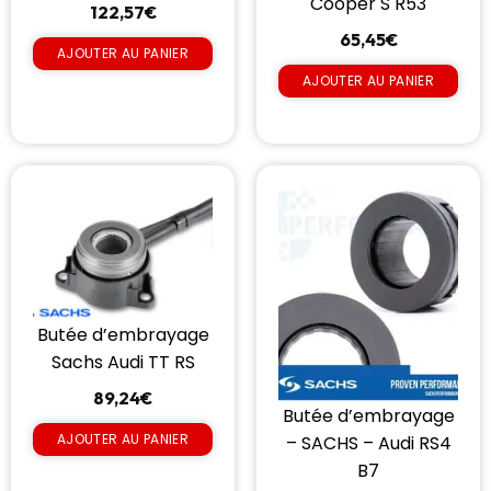
Cooper S R53
122,57
€
65,45
€
AJOUTER AU PANIER
AJOUTER AU PANIER
Butée d’embrayage
Sachs Audi TT RS
89,24
€
Butée d’embrayage
AJOUTER AU PANIER
– SACHS – Audi RS4
B7