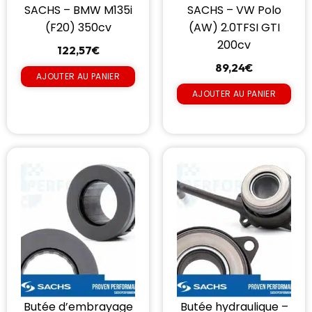
SACHS – BMW M135i
SACHS – VW Polo
(F20) 350cv
(AW) 2.0TFSI GTI
200cv
122,57
€
89,24
€
AJOUTER AU PANIER
AJOUTER AU PANIER
Butée d’embrayage
Butée hydraulique –