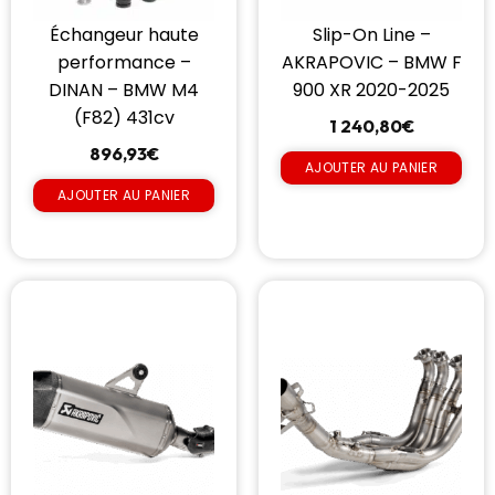
Échangeur haute
Slip-On Line –
performance –
AKRAPOVIC – BMW F
DINAN – BMW M4
900 XR 2020-2025
(F82) 431cv
1 240,80
€
896,93
€
AJOUTER AU PANIER
AJOUTER AU PANIER