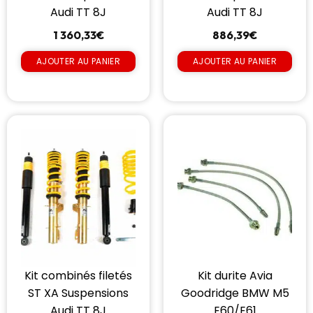
Audi TT 8J
Audi TT 8J
1 360,33
€
886,39
€
AJOUTER AU PANIER
AJOUTER AU PANIER
Kit combinés filetés
Kit durite Avia
ST XA Suspensions
Goodridge BMW M5
Audi TT 8J
E60/E61