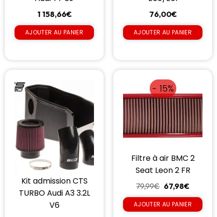
1 158,66
€
76,00
€
AJOUTER AU PANIER
AJOUTER AU PANIER
- 15%
Filtre à air BMC 2
Seat Leon 2 FR
Kit admission CTS
79,99
€
67,98
€
TURBO Audi A3 3.2L
V6
AJOUTER AU PANIER