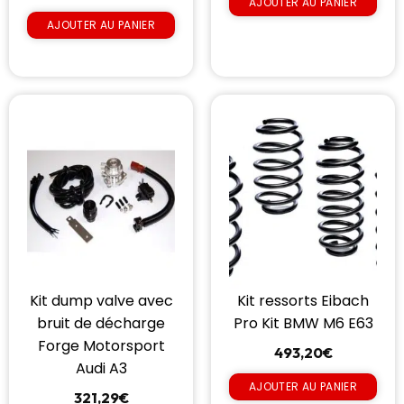
AJOUTER AU PANIER
AJOUTER AU PANIER
Kit dump valve avec
Kit ressorts Eibach
bruit de décharge
Pro Kit BMW M6 E63
Forge Motorsport
493,20
€
Audi A3
AJOUTER AU PANIER
321,29
€