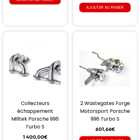
AJOUTER AU PANIER
Collecteurs
2 Wastegates Forge
échappement
Motorsport Porsche
Milltek Porsche 996
996 Turbo S
Turbo S
601,66
€
1 400,00
€