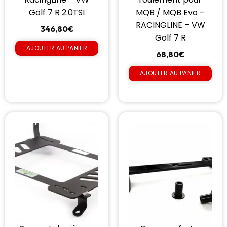
Golf 7 R 2.0TSI
MQB / MQB Evo –
RACINGLINE – VW
346,80
€
Golf 7 R
AJOUTER AU PANIER
68,80
€
AJOUTER AU PANIER