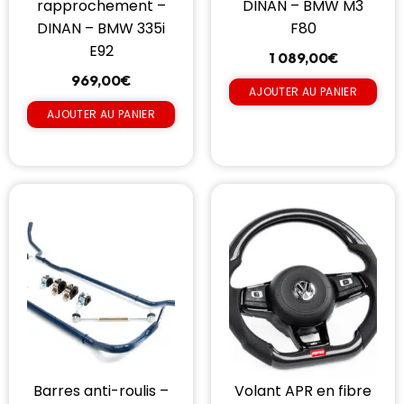
rapprochement –
DINAN – BMW M3
DINAN – BMW 335i
F80
E92
1 089,00
€
969,00
€
AJOUTER AU PANIER
AJOUTER AU PANIER
Barres anti-roulis –
Volant APR en fibre