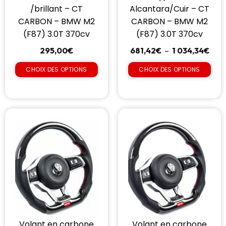
/brillant – CT
Alcantara/Cuir – CT
CARBON – BMW M2
CARBON – BMW M2
(F87) 3.0T 370cv
(F87) 3.0T 370cv
295,00
€
681,42
€
–
1 034,34
€
CHOIX DES OPTIONS
CHOIX DES OPTIONS
Volant en carbone
Volant en carbone