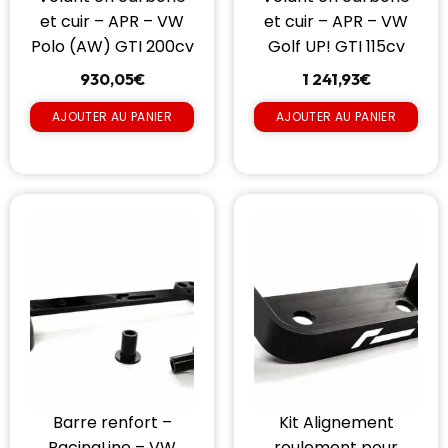
et cuir – APR – VW
et cuir – APR – VW
Polo (AW) GTI 200cv
Golf UP! GTI 115cv
930,05
€
1 241,93
€
AJOUTER AU PANIER
AJOUTER AU PANIER
Barre renfort –
Kit Alignement
RacingLine – VW
roulement pour