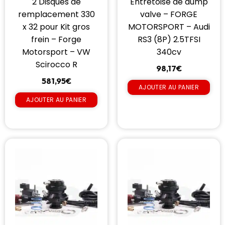
2 Disques de
Entretoise de dump
remplacement 330
valve – FORGE
x 32 pour Kit gros
MOTORSPORT – Audi
frein – Forge
RS3 (8P) 2.5TFSI
Motorsport – VW
340cv
Scirocco R
98,17
€
581,95
€
AJOUTER AU PANIER
AJOUTER AU PANIER