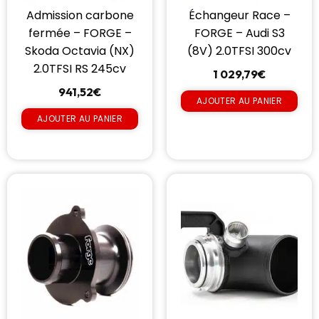
Admission carbone
Échangeur Race –
fermée – FORGE –
FORGE – Audi S3
Skoda Octavia (NX)
(8V) 2.0TFSI 300cv
2.0TFSI RS 245cv
1 029,79
€
941,52
€
AJOUTER AU PANIER
AJOUTER AU PANIER