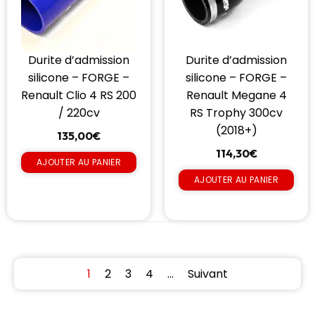
Durite d’admission
Durite d’admission
silicone – FORGE –
silicone – FORGE –
Renault Clio 4 RS 200
Renault Megane 4
/ 220cv
RS Trophy 300cv
(2018+)
135,00
€
114,30
€
AJOUTER AU PANIER
AJOUTER AU PANIER
1
2
3
4
…
Suivant