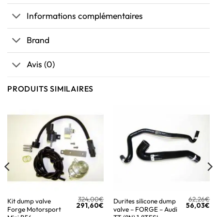
Informations complémentaires
Brand
Avis (0)
PRODUITS SIMILAIRES
324,00
€
62,26
€
Kit dump valve
Durites silicone dump
291,60
€
56,03
€
Forge Motorsport
valve – FORGE – Audi