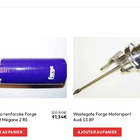
101,50
€
bo renforcée Forge
Wastegate Forge Motorsport
91,34
€
t Mégane 2 RS
Audi S3 8P
 AU PANIER
AJOUTER AU PANIER