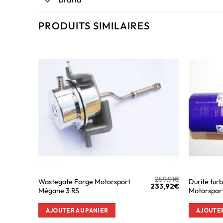
PRODUITS SIMILAIRES
259,91
€
Wastegate Forge Motorsport
Durite tur
233,92
€
Mégane 3 RS
Motorspor
AJOUTER AU PANIER
AJOUTER