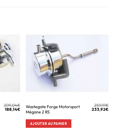
209,04
€
259,91
€
Wastegate Forge Motorsport
188,14
€
233,92
€
Mégane 2 RS
AJOUTER AU PANIER