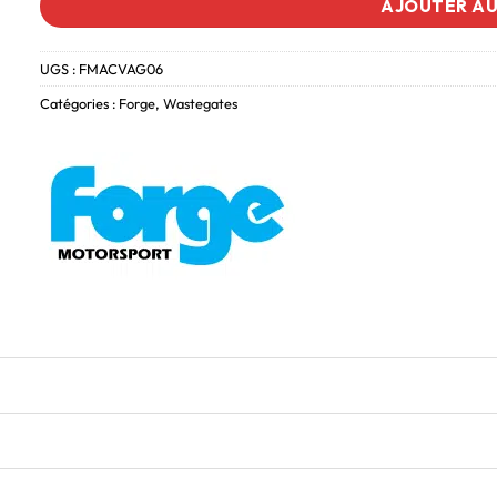
AJOUTER AU
UGS :
FMACVAG06
Catégories :
Forge
,
Wastegates