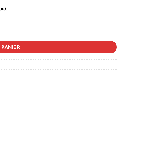
au).
 PANIER