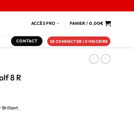
ACCÈS PRO
PANIER /
0,00
€
CONTACT
SE CONNECTER / S’INSCRIRE
lf 8 R
Brillant.