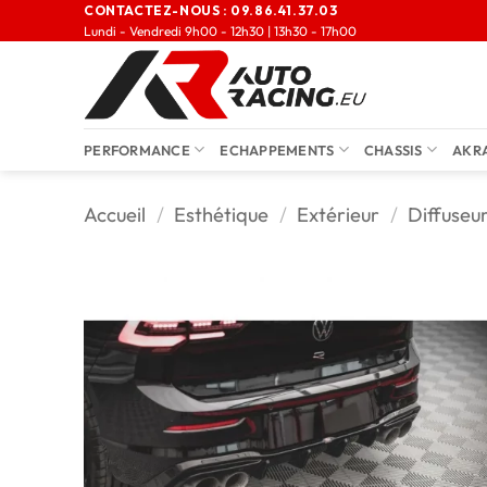
CONTACTEZ-NOUS :
09.86.41.37.03
Lundi - Vendredi 9h00 - 12h30 | 13h30 - 17h00
PERFORMANCE
ECHAPPEMENTS
CHASSIS
AKR
Accueil
/
Esthétique
/
Extérieur
/
Diffuseu