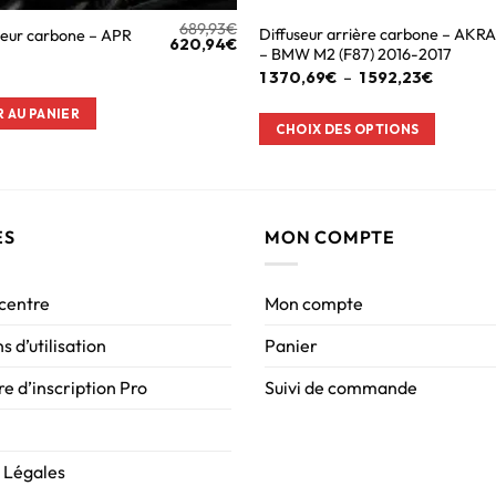
689,93
€
Diffuseur arrière carbone – AK
eur carbone – APR
620,94
€
– BMW M2 (F87) 2016-2017
1 370,69
€
–
1 592,23
€
 AU PANIER
CHOIX DES OPTIONS
ES
MON COMPTE
 centre
Mon compte
s d’utilisation
Panier
e d’inscription Pro
Suivi de commande
 Légales