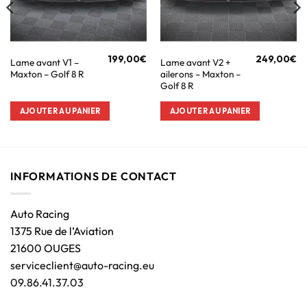
199,00
€
249,00
€
Lame avant V1 –
Lame avant V2 +
Maxton – Golf 8 R
ailerons – Maxton –
Golf 8 R
AJOUTER AU PANIER
AJOUTER AU PANIER
INFORMATIONS DE CONTACT
Auto Racing
1375 Rue de l’Aviation
21600 OUGES
serviceclient@auto-racing.eu
09.86.41.37.03