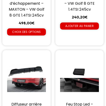
d’échappement –
– VW Golf 8 GTE
MAXTON – VW Golf
1.4TSI 245cv
8 GTE 1.4TSI 245cv
240,20
€
498,00
€
AJOUTER AU PANIER
CHOIX DES OPTIONS
Diffuseur arrière
Feu Stop Led –