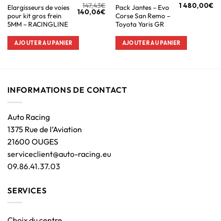
147,43
€
1 480,00
€
Elargisseurs de voies
Pack Jantes – Evo
140,06
€
pour kit gros frein
Corse San Remo –
5MM – RACINGLINE
Toyota Yaris GR
AJOUTER AU PANIER
AJOUTER AU PANIER
INFORMATIONS DE CONTACT
Auto Racing
1375 Rue de l’Aviation
21600 OUGES
serviceclient@auto-racing.eu
09.86.41.37.03
SERVICES
Choix du centre