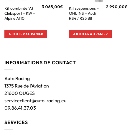
3 065,00
€
2 990,00
€
Kit combinés V3
Kit suspensions –
Clubsport – KW –
OHLINS – Audi
Alpine A110
RS4 / RS5 B8
AJOUTER AU PANIER
AJOUTER AU PANIER
INFORMATIONS DE CONTACT
Auto Racing
1375 Rue de l’Aviation
21600 OUGES
serviceclient@auto-racing.eu
09.86.41.37.03
SERVICES