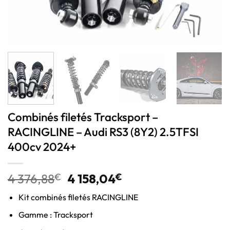
Combinés filetés Tracksport –
RACINGLINE – Audi RS3 (8Y2) 2.5TFSI
400cv 2024+
4 376,88
€
4 158,04
€
Kit combinés filetés RACINGLINE
Gamme : Tracksport