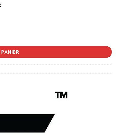
k
 PANIER