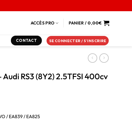
ACCÈS PRO
PANIER /
0,00
€
CONTACT
SE CONNECTER / S’INSCRIRE
 Audi RS3 (8Y2) 2.5TFSI 400cv
VO / EA839 / EA825