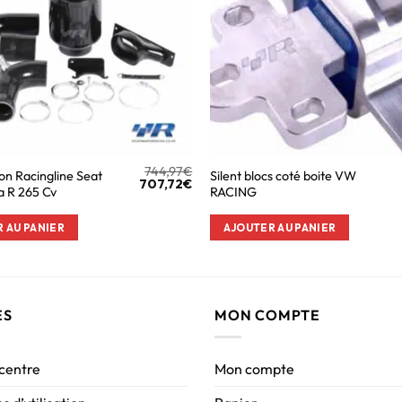
744,97
€
ion Racingline Seat
Silent blocs coté boite VW
707,72
€
a R 265 Cv
RACING
 AU PANIER
AJOUTER AU PANIER
ES
MON COMPTE
 centre
Mon compte