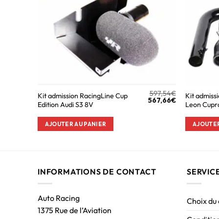
597,54
€
Kit admission RacingLine Cup
Kit admiss
567,66
€
Edition Audi S3 8V
Leon Cupr
AJOUTER AU PANIER
AJOUTER
INFORMATIONS DE CONTACT
SERVIC
Auto Racing
Choix du
1375 Rue de l’Aviation