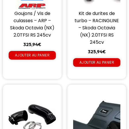
Goujons / Vis de
Kit de durites de
culasses – ARP –
turbo – RACINGLINE
Skoda Octavia (NX)
– Skoda Octavia
2.0TFSI RS 245cv
(NX) 2.0TFSI RS
245cv
325,94
€
325,94
€
AJOUTER AU PANIER
AJOUTER AU PANIER