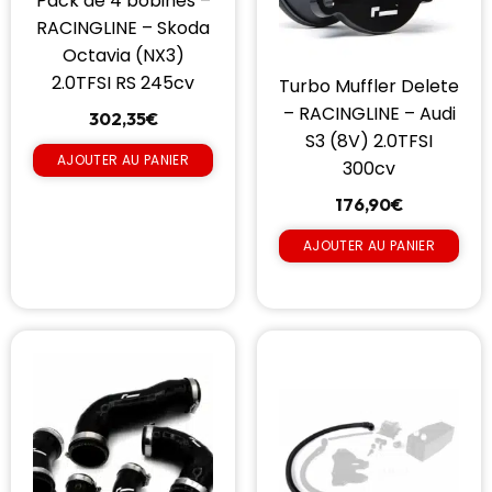
Pack de 4 bobines –
RACINGLINE – Skoda
Octavia (NX3)
2.0TFSI RS 245cv
Turbo Muffler Delete
– RACINGLINE – Audi
302,35
€
S3 (8V) 2.0TFSI
AJOUTER AU PANIER
300cv
176,90
€
AJOUTER AU PANIER