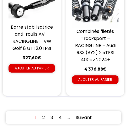
Barre stabilisatrice
Combinés filetés
anti-roulis AV –
Tracksport –
RACINGLINE – VW
RACINGLINE – Audi
Golf 8 GTI 2.0TFSI
RS3 (8Y2) 2.5TFSI
327,60
€
400cv 2024+
AJOUTER AU PANIER
4 376,88
€
AJOUTER AU PANIER
1
2
3
4
…
Suivant