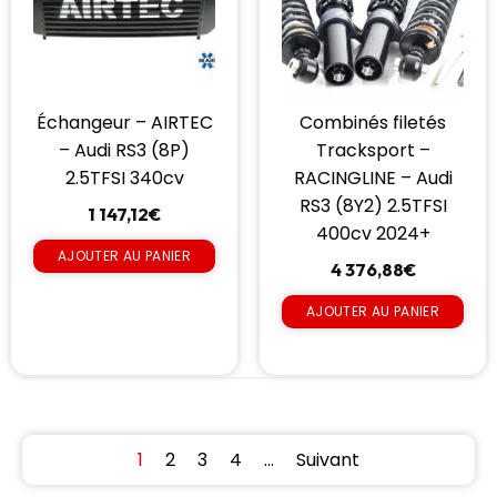
Échangeur – AIRTEC
Combinés filetés
– Audi RS3 (8P)
Tracksport –
2.5TFSI 340cv
RACINGLINE – Audi
RS3 (8Y2) 2.5TFSI
1 147,12
€
400cv 2024+
AJOUTER AU PANIER
4 376,88
€
AJOUTER AU PANIER
1
2
3
4
…
Suivant