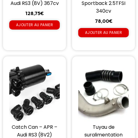
Audi RS3 (8V) 367cv
Sportback 2.5TFSI
340cv
128,75
€
78,00
€
AJOUTER AU PANIER
AJOUTER AU PANIER
Catch Can – APR –
Tuyau de
Audi RS3 (8V2)
suralimentation