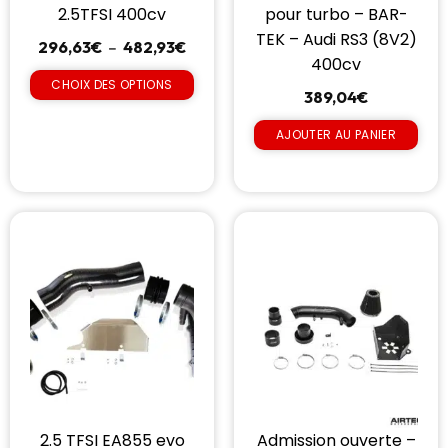
2.5TFSI 400cv
pour turbo – BAR-
TEK – Audi RS3 (8V2)
296,63
€
–
482,93
€
400cv
CHOIX DES OPTIONS
389,04
€
AJOUTER AU PANIER
2.5 TFSI EA855 evo
Admission ouverte –