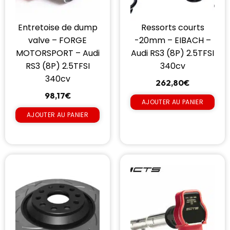
Entretoise de dump
Ressorts courts
valve – FORGE
-20mm – EIBACH –
MOTORSPORT – Audi
Audi RS3 (8P) 2.5TFSI
RS3 (8P) 2.5TFSI
340cv
340cv
262,80
€
98,17
€
AJOUTER AU PANIER
AJOUTER AU PANIER