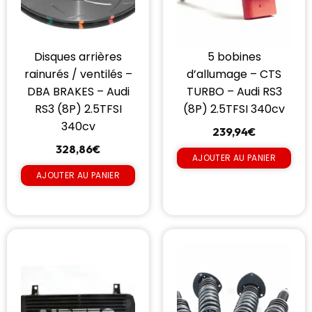
Disques arrières
5 bobines
rainurés / ventilés –
d’allumage – CTS
DBA BRAKES – Audi
TURBO – Audi RS3
RS3 (8P) 2.5TFSI
(8P) 2.5TFSI 340cv
340cv
239,94
€
328,86
€
AJOUTER AU PANIER
AJOUTER AU PANIER