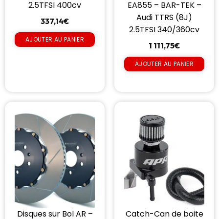
2.5TFSI 400cv
EA855 – BAR-TEK –
Audi TTRS (8J)
337,14
€
2.5TFSI 340/360cv
AJOUTER AU PANIER
1 111,75
€
AJOUTER AU PANIER
Catch-Can de boite
Disques sur Bol AR –