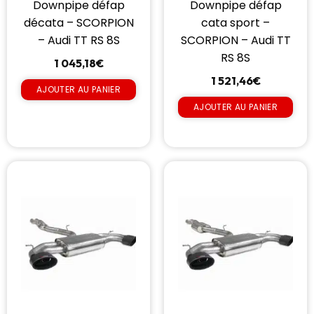
Downpipe défap
Downpipe défap
décata – SCORPION
cata sport –
– Audi TT RS 8S
SCORPION – Audi TT
RS 8S
1 045,18
€
1 521,46
€
AJOUTER AU PANIER
AJOUTER AU PANIER