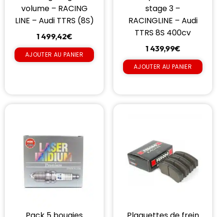
volume – RACING
stage 3 –
LINE – Audi TTRS (8S)
RACINGLINE – Audi
TTRS 8S 400cv
1 499,42
€
1 439,99
€
AJOUTER AU PANIER
AJOUTER AU PANIER
Pack 5 bougies
Plaquettes de frein