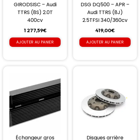
DSG DQ500 – APR –
GIRODSISC – Audi
Audi TTRS (8J)
TTRS (8S) 2.0T
2.5TFSI 340/360cv
400cv
419,00
€
1 277,59
€
AJOUTER AU PANIER
AJOUTER AU PANIER
Échangeur gros
Disques arrière