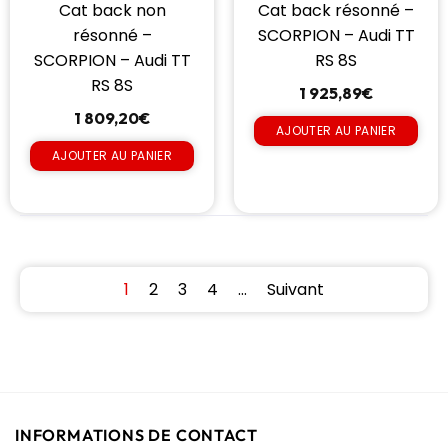
Cat back non
Cat back résonné –
résonné –
SCORPION – Audi TT
SCORPION – Audi TT
RS 8S
RS 8S
1 925,89
€
1 809,20
€
AJOUTER AU PANIER
AJOUTER AU PANIER
1
2
3
4
…
Suivant
INFORMATIONS DE CONTACT