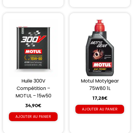
Huile 300V
Motul Motylgear
Compétition –
75W80 1L
MOTUL – 15w50
17,28
€
34,90
€
AJOUTER AU PANIER
AJOUTER AU PANIER