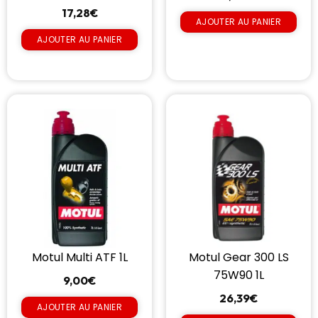
17,28
€
AJOUTER AU PANIER
AJOUTER AU PANIER
Motul Multi ATF 1L
Motul Gear 300 LS
75W90 1L
9,00
€
26,39
€
AJOUTER AU PANIER