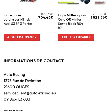
828,78
€
2 151,00
€
Ligne après
Ligne Milltek après
704,46
€
1 828,36
€
catalyseur Milltek
Cata OR + Inter
Audi S3 8P 3 Portes
Sortie Black RS4
B7
AJOUTER AU PANIER
AJOUTER AU PANIER
INFORMATIONS DE CONTACT
Auto Racing
1375 Rue de l’Aviation
21600 OUGES
serviceclient@auto-racing.eu
09.86.41.37.03