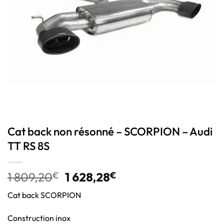
Cat back non résonné – SCORPION – Audi
TT RS 8S
1 809,20
€
1 628,28
€
Cat back SCORPION
Construction inox