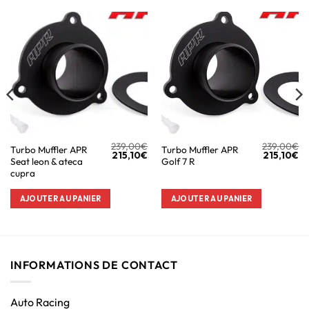
239,00
€
239,00
€
Turbo Muffler APR
Turbo Muffler APR
215,10
€
215,10
€
Seat leon & ateca
Golf 7 R
cupra
AJOUTER AU PANIER
AJOUTER AU PANIER
INFORMATIONS DE CONTACT
Auto Racing