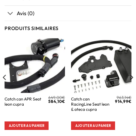
Avis (0)
PRODUITS SIMILAIRES
649,00
€
963,14
€
Catch can APR Seat
Catch can
584,10
€
914,99
€
leon cupra
RacingLine Seat leon
& ateca cupra
AJOUTER AU PANIER
AJOUTER AU PANIER