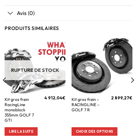
Avis (0)
PRODUITS SIMILAIRES
RUPTURE DE STOCK
4 912,04
€
2 899,27
€
Kit gros frein
Kit gros frein –
RacingLine
RACINGLINE –
monoblock
GOLF 7 R
355mm GOLF 7
GTI
LIRE LA SUITE
CHOIX DES OPTIONS