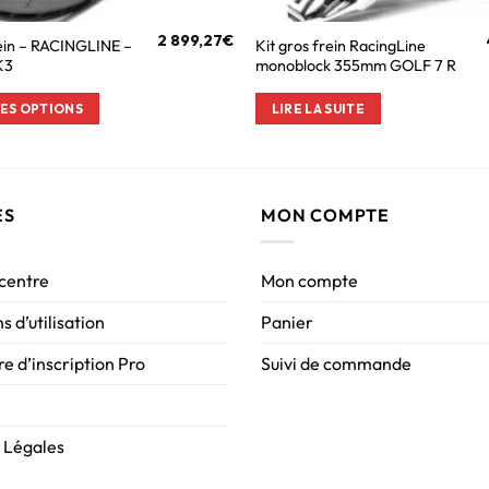
2 899,27
€
rein – RACINGLINE –
Kit gros frein RacingLine
K3
monoblock 355mm GOLF 7 R
ES OPTIONS
LIRE LA SUITE
ES
MON COMPTE
 centre
Mon compte
s d’utilisation
Panier
e d’inscription Pro
Suivi de commande
 Légales