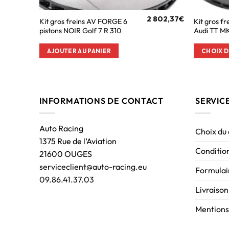
2 802,37
€
Kit gros freins AV FORGE 6
Kit gros f
pistons NOIR Golf 7 R 310
Audi TT M
AJOUTER AU PANIER
CHOIX D
INFORMATIONS DE CONTACT
SERVIC
Auto Racing
Choix du
1375 Rue de l’Aviation
Condition
21600 OUGES
serviceclient@auto-racing.eu
Formulair
09.86.41.37.03
Livraison
Mentions