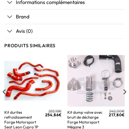
Informations complémentaires
Brand
Avis (0)
PRODUITS SIMILAIRES
283,18
€
242,00
€
Kit durites
Kit dump valve avec
254,86
€
217,80
€
refroidissement
bruit de décharge
Forge Motorsport
Forge Motorsport
Seat Leon Cupra 1P
Mégane 3