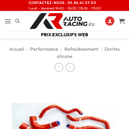
CONTACTEZ-NOUS :
09.86.41.37.03
Lundi - Vendredi 9h00 - 12h30 | 13h30 - 17h00
PRIX EXCLUSIFS WEB
Accueil
/
Performance
/
Refroidissement
/
Durites
silicone