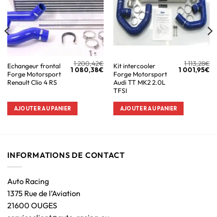
1 200,42
€
1 113,28
€
Echangeur frontal
Kit intercooler
1 080,38
€
1 001,95
€
Forge Motorsport
Forge Motorsport
Renault Clio 4 RS
Audi TT MK2 2.0L
TFSI
AJOUTER AU PANIER
AJOUTER AU PANIER
INFORMATIONS DE CONTACT
Auto Racing
1375 Rue de l’Aviation
21600 OUGES