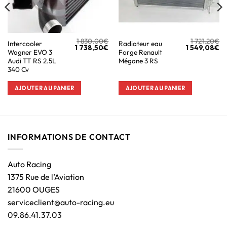
1 830,00
€
1 721,20
€
Intercooler
Radiateur eau
1 738,50
€
1 549,08
€
Wagner EVO 3
Forge Renault
Audi TT RS 2.5L
Mégane 3 RS
340 Cv
AJOUTER AU PANIER
AJOUTER AU PANIER
INFORMATIONS DE CONTACT
Auto Racing
1375 Rue de l’Aviation
21600 OUGES
serviceclient@auto-racing.eu
09.86.41.37.03