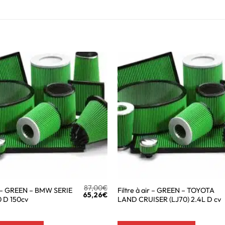
87,00
€
ir – GREEN – BMW SERIE
Filtre à air – GREEN – TOYOTA
65,26
€
0 D 150cv
LAND CRUISER (LJ70) 2.4L D cv