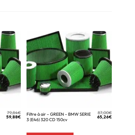
79,84
€
87,00
€
Filtre à air – GREEN – BMW SERIE
59,88
€
65,26
€
3 (E46) 320 CD 150cv