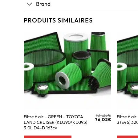
Brand
PRODUITS SIMILAIRES
101,35
€
Filtre à air – GREEN – TOYOTA
Filtre à a
76,02
€
LAND CRUISER (KDJ90/KDJ95)
3 (E46) 32
3.0L D4-D 163cv