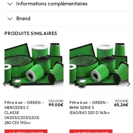
Informations complémentaires
Brand
PRODUITS SIMILAIRES
132,00
€
87,00
€
Filtre à air – GREEN –
Filtre à air – GREEN –
99,00
€
65,26
€
MERCEDES C
BMW SERIE 5
CLASSE
(E60/E61) 520 D 163cv
(W203/C203/S203)
280 CDI 190cv