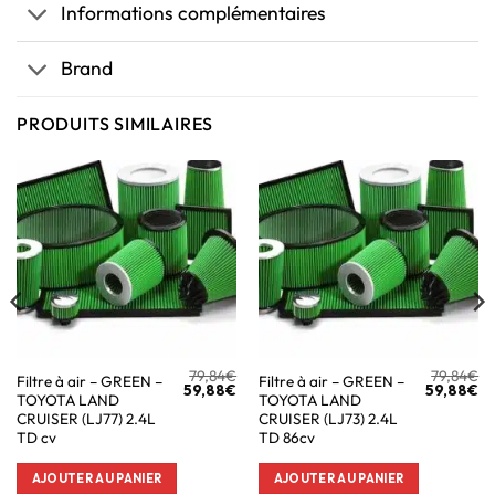
Informations complémentaires
Brand
PRODUITS SIMILAIRES
79,84
€
79,84
€
Filtre à air – GREEN –
Filtre à air – GREEN –
59,88
€
59,88
€
TOYOTA LAND
TOYOTA LAND
CRUISER (LJ77) 2.4L
CRUISER (LJ73) 2.4L
TD cv
TD 86cv
AJOUTER AU PANIER
AJOUTER AU PANIER