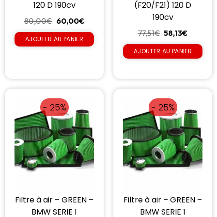
120 D 190cv
(F20/F21) 120 D
190cv
80,00
€
60,00
€
77,51
€
58,13
€
AJOUTER AU PANIER
AJOUTER AU PANIER
- 25%
- 25%
Filtre à air – GREEN –
Filtre à air – GREEN –
BMW SERIE 1
BMW SERIE 1