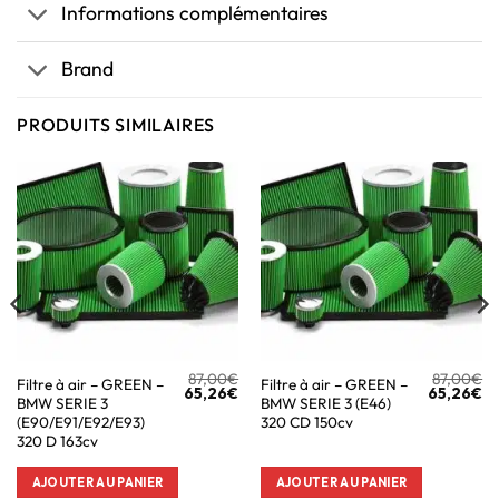
Informations complémentaires
Brand
PRODUITS SIMILAIRES
87,00
€
87,00
€
Filtre à air – GREEN –
Filtre à air – GREEN –
65,26
€
65,26
€
BMW SERIE 3
BMW SERIE 3 (E46)
(E90/E91/E92/E93)
320 CD 150cv
320 D 163cv
AJOUTER AU PANIER
AJOUTER AU PANIER