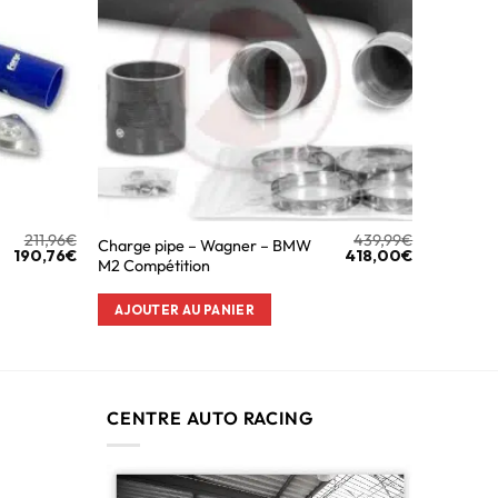
211,96
€
439,99
€
Charge pipe – Wagner – BMW
190,76
€
418,00
€
M2 Compétition
AJOUTER AU PANIER
CENTRE AUTO RACING