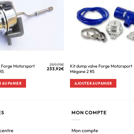
259,91
€
 Forge Motorsport
Kit dump valve Forge Motorsport
233,92
€
RS
Mégane 2 RS
 AU PANIER
AJOUTER AU PANIER
ES
MON COMPTE
 centre
Mon compte