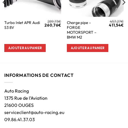
289,73
€
457,27
€
Turbo Inlet APR Audi
Charge pipe –
260,76
€
411,54
€
S3 8V
FORGE
MOTORSPORT –
BMW M2
AJOUTER AU PANIER
AJOUTER AU PANIER
INFORMATIONS DE CONTACT
Auto Racing
1375 Rue de l’Aviation
21600 OUGES
serviceclient@auto-racing.eu
09.86.41.37.03