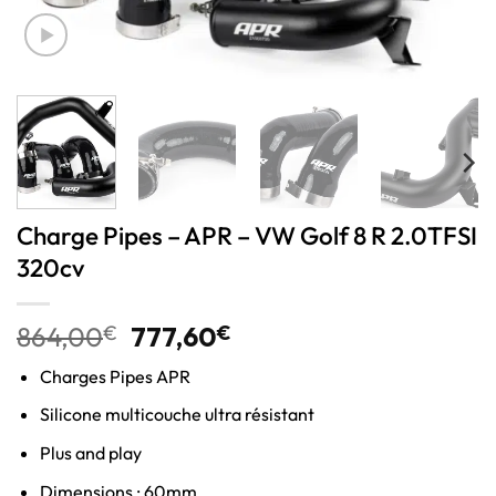
Charge Pipes – APR – VW Golf 8 R 2.0TFSI
320cv
864,00
€
777,60
€
Charges Pipes APR
Silicone multicouche ultra résistant
Plus and play
Dimensions : 60mm