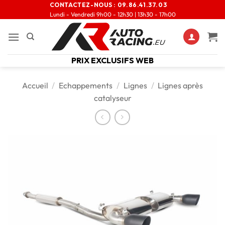
CONTACTEZ-NOUS :
09.86.41.37.03
Lundi - Vendredi 9h00 - 12h30 | 13h30 - 17h00
PRIX EXCLUSIFS WEB
Accueil
/
Echappements
/
Lignes
/
Lignes après
catalyseur