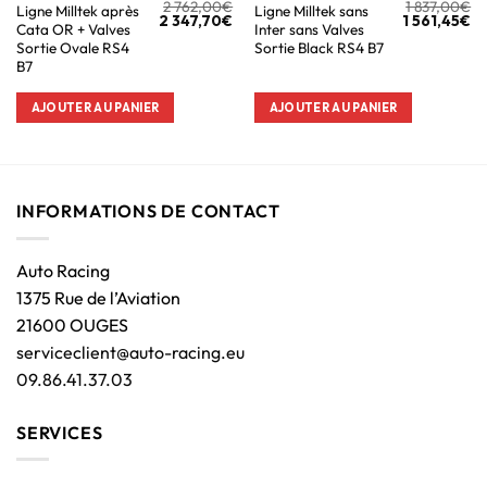
2 762,00
€
1 837,00
€
Ligne Milltek après
Ligne Milltek sans
2 347,70
€
1 561,45
€
Cata OR + Valves
Inter sans Valves
Sortie Ovale RS4
Sortie Black RS4 B7
B7
AJOUTER AU PANIER
AJOUTER AU PANIER
INFORMATIONS DE CONTACT
Auto Racing
1375 Rue de l’Aviation
21600 OUGES
serviceclient@auto-racing.eu
09.86.41.37.03
SERVICES