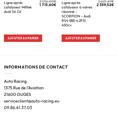
2 016,00
€
2 621,69
€
Ligne après
Ligne après
1 713,60
€
2 359,52
€
catalyseur Milltek
catalyseur à valves
Audi S6 C6
résonné –
SCORPION – Audi
RS4 (B8) 4.2FSI
450cv
AJOUTER AU PANIER
AJOUTER AU PANIER
INFORMATIONS DE CONTACT
Auto Racing
1375 Rue de l’Aviation
21600 OUGES
serviceclient@auto-racing.eu
09.86.41.37.03