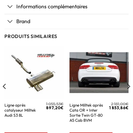
Informations complémentaires
Brand
PRODUITS SIMILAIRES
1 055,53
€
2 181,00
€
Ligne après
Ligne Milltek après
897,20
€
1 853,86
€
catalyseur Milltek
Cata OR + Inter
Audi S3 8L
Sortie Twin GT-80
A5 Cab BVM