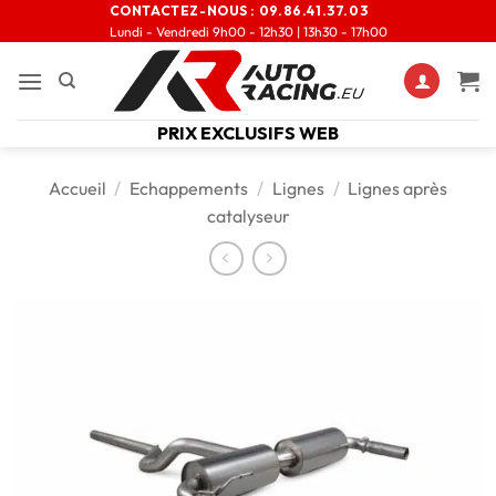
CONTACTEZ-NOUS :
09.86.41.37.03
Lundi - Vendredi 9h00 - 12h30 | 13h30 - 17h00
PRIX EXCLUSIFS WEB
Accueil
/
Echappements
/
Lignes
/
Lignes après
catalyseur