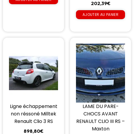
202,39
€
AJOUTER AU PANIER
Ligne échappement
LAME DU PARE-
non réssoné Milltek
CHOCS AVANT
Renault Clio 3 RS
RENAULT CLIO III RS –
Maxton
898,80
€