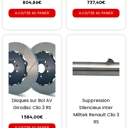
804,86
€
737,40
€
AJOUTER AU PANIER
AJOUTER AU PANIER
Disques sur Bol AV
Suppression
Girodisc Clio 3 RS
SIlencieux inter
Milltek Renault Clio 3
1 584,00
€
RS
AJOUTER AU PANIER