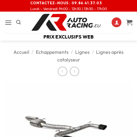
CONTACTEZ-NOUS :
09.86.41.37.03
Lundi - Vendredi 9h00 - 12h30 | 13h30 - 17h00
PRIX EXCLUSIFS WEB
Accueil
/
Echappements
/
Lignes
/
Lignes après
catalyseur