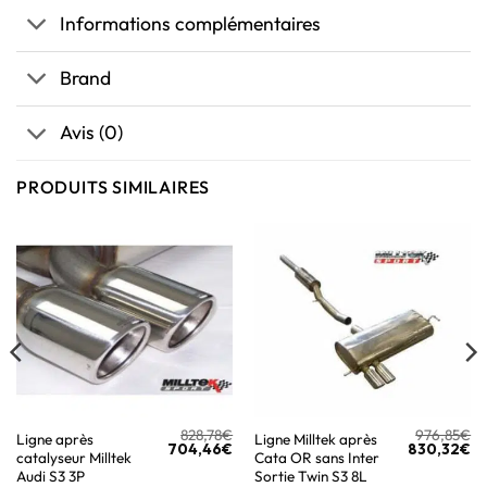
Informations complémentaires
Brand
Avis (0)
PRODUITS SIMILAIRES
828,78
€
976,85
€
Ligne après
Ligne Milltek après
704,46
€
830,32
€
catalyseur Milltek
Cata OR sans Inter
Audi S3 3P
Sortie Twin S3 8L