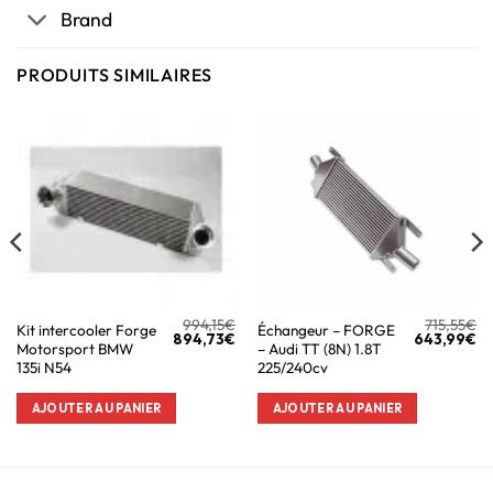
Brand
PRODUITS SIMILAIRES
994,15
€
715,55
€
Kit intercooler Forge
Échangeur – FORGE
894,73
€
643,99
€
Motorsport BMW
– Audi TT (8N) 1.8T
135i N54
225/240cv
AJOUTER AU PANIER
AJOUTER AU PANIER