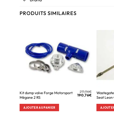
PRODUITS SIMILAIRES
211,96
€
Kit dump valve Forge Motorsport
Wastegate
190,76
€
Mégane 2 RS
Seat Leon 
AJOUTER AU PANIER
AJOUTER