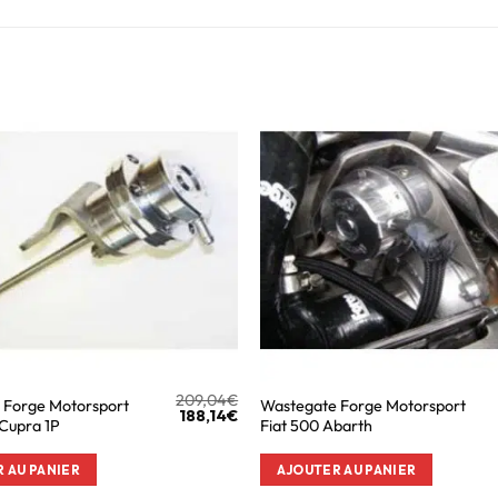
209,04
€
 Forge Motorsport
Wastegate Forge Motorsport
188,14
€
Cupra 1P
Fiat 500 Abarth
 AU PANIER
AJOUTER AU PANIER