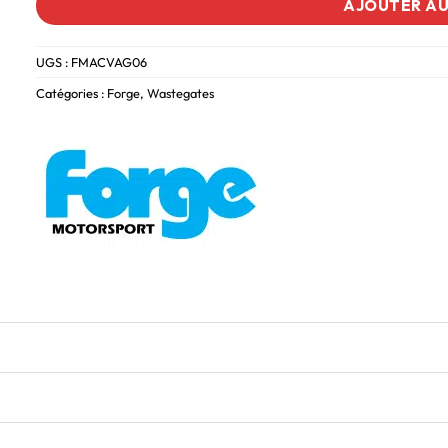
AJOUTER AU
UGS :
FMACVAG06
Catégories :
Forge
,
Wastegates