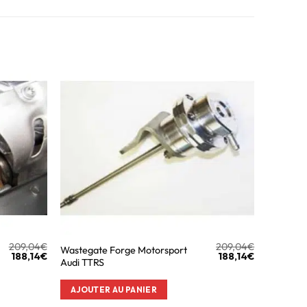
209,04
€
209,04
€
Wastegate Forge Motorsport
188,14
€
188,14
€
Audi TTRS
AJOUTER AU PANIER