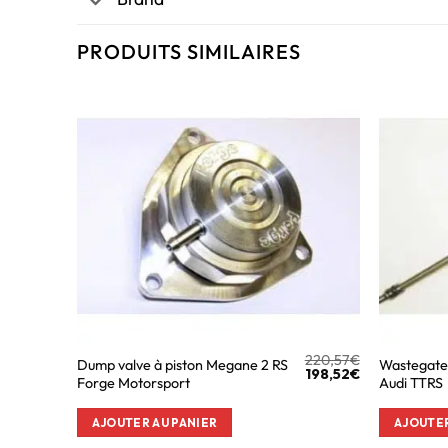
PRODUITS SIMILAIRES
220,57
€
Dump valve à piston Megane 2 RS
Wastegate
198,52
€
Forge Motorsport
Audi TTRS
AJOUTER AU PANIER
AJOUTER