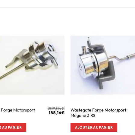
209,04
€
 Forge Motorsport
Wastegate Forge Motorsport
188,14
€
Mégane 3 RS
 AU PANIER
AJOUTER AU PANIER