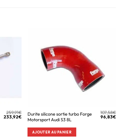
259,91
€
107,58
€
Durite silicone sortie turbo Forge
233,92
€
96,83
€
Motorsport Audi S3 8L
AJOUTER AU PANIER